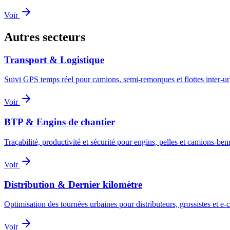
Voir
Autres secteurs
Transport & Logistique
Suivi GPS temps réel pour camions, semi-remorques et flottes inter-u
Voir
BTP & Engins de chantier
Traçabilité, productivité et sécurité pour engins, pelles et camions-ben
Voir
Distribution & Dernier kilomètre
Optimisation des tournées urbaines pour distributeurs, grossistes et 
Voir