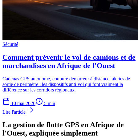
Sécurité
Comment prévenir le vol de camions et de
marchandises en Afrique de l'Ouest
Cadenas GPS autonome, coupure démarreur à distance, alertes de
sortie de périmètre : les dispositifs anti-vol qui font vraiment la
différence sur les corridors régionaux.
10 mai 2026
5
min
Lire l'article
La gestion de flotte GPS en Afrique de
l'Ouest, expliquée simplement