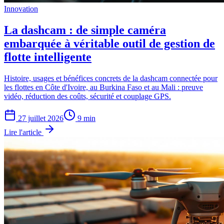
Innovation
La dashcam : de simple caméra
embarquée à véritable outil de gestion de
flotte intelligente
Histoire, usages et bénéfices concrets de la dashcam connectée pour
les flottes en Côte d'Ivoire, au Burkina Faso et au Mali : preuve
vidéo, réduction des coûts, sécurité et couplage GPS.
27 juillet 2026
9
min
Lire l'article